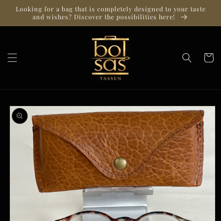
Skip to
Looking for a bag that is completely designed to your taste
content
and wishes? Discover the possibilities here!
Cart
Skip to
product
information